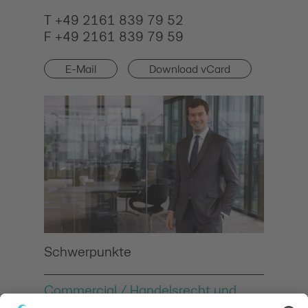
T +49 2161 839 79 52
F +49 2161 839 79 59
E-Mail
Download vCard
Schwerpunkte
Commercial / Handelsrecht und
Vertragsrecht